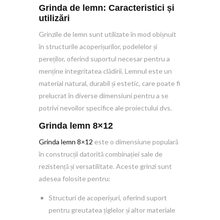
Grinda de lemn: Caracteristici și
utilizări
Grinzile de lemn sunt utilizate în mod obișnuit
în structurile acoperișurilor, podelelor și
pereților, oferind suportul necesar pentru a
menține integritatea clădirii. Lemnul este un
material natural, durabil și estetic, care poate fi
prelucrat în diverse dimensiuni pentru a se
potrivi nevoilor specifice ale proiectului dvs.
Grinda lemn 8×12
Grinda lemn 8×12
este o dimensiune populară
în construcții datorită combinației sale de
rezistență și versatilitate. Aceste grinzi sunt
adesea folosite pentru:
Structuri de acoperișuri, oferind suport
pentru greutatea țiglelor și altor materiale