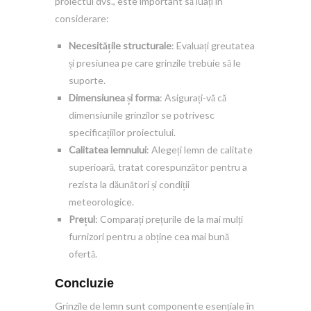
proiectul dvs., este important să luați în
considerare:
Necesitățile structurale
: Evaluați greutatea
și presiunea pe care grinzile trebuie să le
suporte.
Dimensiunea și forma
: Asigurați-vă că
dimensiunile grinzilor se potrivesc
specificațiilor proiectului.
Calitatea lemnului
: Alegeți lemn de calitate
superioară, tratat corespunzător pentru a
rezista la dăunători și condiții
meteorologice.
Prețul
: Comparați prețurile de la mai mulți
furnizori pentru a obține cea mai bună
ofertă.
Concluzie
Grinzile de lemn sunt componente esențiale în