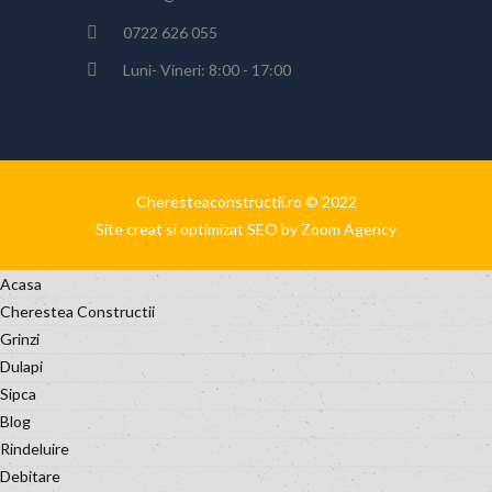
0722 626 055
Luni- Vineri: 8:00 - 17:00
Cheresteaconstructii.ro © 2022
Site creat si optimizat SEO by Zoom Agency
Acasa
Cherestea Constructii
Grinzi
Dulapi
Sipca
Blog
Rindeluire
Debitare