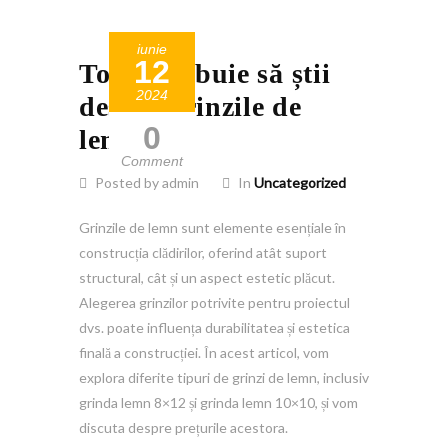
iunie
12
Tot ce trebuie să știi
2024
despre grinzile de
0
lemn
Comment
Posted by admin
In
Uncategorized
Grinzile de lemn sunt elemente esențiale în
construcția clădirilor, oferind atât suport
structural, cât și un aspect estetic plăcut.
Alegerea grinzilor potrivite pentru proiectul
dvs. poate influența durabilitatea și estetica
finală a construcției. În acest articol, vom
explora diferite tipuri de grinzi de lemn, inclusiv
grinda lemn 8×12 și grinda lemn 10×10, și vom
discuta despre prețurile acestora.