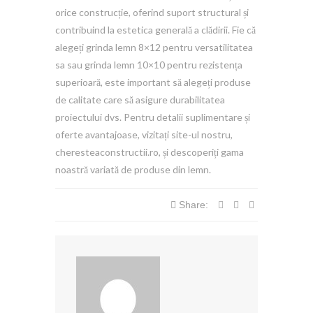
orice construcție, oferind suport structural și
contribuind la estetica generală a clădirii. Fie că
alegeți grinda lemn 8×12 pentru versatilitatea
sa sau grinda lemn 10×10 pentru rezistența
superioară, este important să alegeți produse
de calitate care să asigure durabilitatea
proiectului dvs. Pentru detalii suplimentare și
oferte avantajoase, vizitați site-ul nostru,
cheresteaconstructii.ro, și descoperiți gama
noastră variată de produse din lemn.
Share: