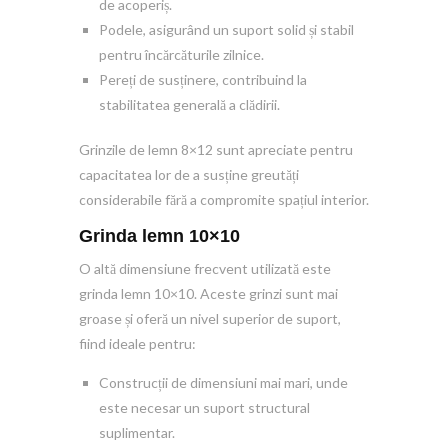
de acoperiș.
Podele, asigurând un suport solid și stabil
pentru încărcăturile zilnice.
Pereți de susținere, contribuind la
stabilitatea generală a clădirii.
Grinzile de lemn 8×12 sunt apreciate pentru
capacitatea lor de a susține greutăți
considerabile fără a compromite spațiul interior.
Grinda lemn 10×10
O altă dimensiune frecvent utilizată este
grinda lemn 10×10. Aceste grinzi sunt mai
groase și oferă un nivel superior de suport,
fiind ideale pentru:
Construcții de dimensiuni mai mari, unde
este necesar un suport structural
suplimentar.